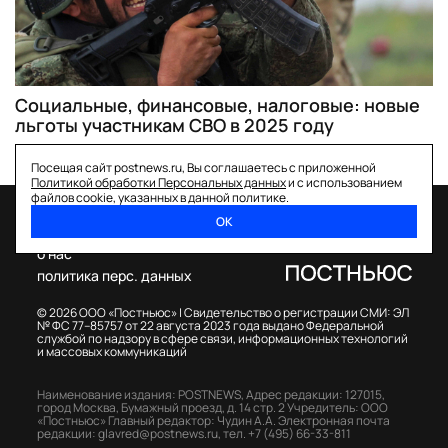
Социальные, финансовые, налоговые: новые
льготы участникам СВО в 2025 году
Посещая сайт postnews.ru, Вы соглашаетесь с приложенной
Политикой обработки Персональных данных
и с использованием
файлов cookie, указанных в данной политике.
ОК
спецпроекты
о нас
политика перс. данных
© 2026 ООО «Постньюс» |
Свидетельство о регистрации СМИ: ЭЛ
№ ФС 77–85757 от 22 августа 2023 года выдано Федеральной
службой по надзору в сфере связи, информационных технологий
и массовых коммуникаций
Наименование издания: POSTNEWS,
Адрес редакции: 127015,
город Москва, Бумажный проезд, д. 14 стр. 2
Учредитель: ООО
«Постньюс»
Главный редактор: Чудин А.А.
Электронная почта
редакции:
glavred@postnews.ru
,
тел.
+7 (495) 66-33-811