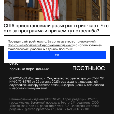
США приостановили розыгрыш грин-карт. Что
это за программа и при чем тут стрельба?
Посещая сайт postnews.ru, Вы соглашаетесь с приложенной
Политикой обработки Персональных данных
и с использованием
файлов cookie, указанных в данной политике.
ОК
спецпроекты
о нас
политика перс. данных
© 2026 ООО «Постньюс» |
Свидетельство о регистрации СМИ: ЭЛ
№ ФС 77–85757 от 22 августа 2023 года выдано Федеральной
службой по надзору в сфере связи, информационных технологий
и массовых коммуникаций
Наименование издания: POSTNEWS,
Адрес редакции: 127015,
город Москва, Бумажный проезд, д. 14 стр. 2
Учредитель: ООО
«Постньюс»
Главный редактор: Чудин А.А.
Электронная почта
редакции:
glavred@postnews.ru
,
тел.
+7 (495) 66-33-811