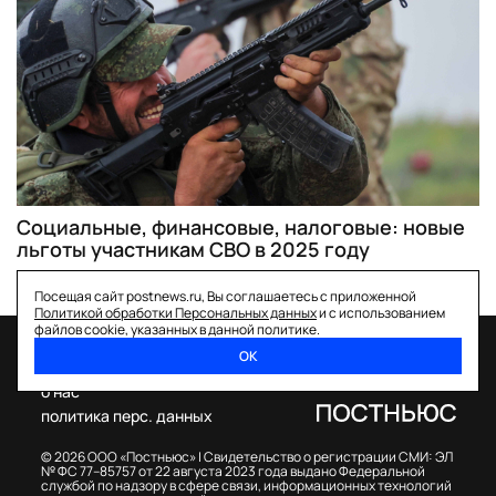
Социальные, финансовые, налоговые: новые
льготы участникам СВО в 2025 году
Посещая сайт postnews.ru, Вы соглашаетесь с приложенной
Политикой обработки Персональных данных
и с использованием
файлов cookie, указанных в данной политике.
ОК
спецпроекты
о нас
политика перс. данных
© 2026 ООО «Постньюс» |
Свидетельство о регистрации СМИ: ЭЛ
№ ФС 77–85757 от 22 августа 2023 года выдано Федеральной
службой по надзору в сфере связи, информационных технологий