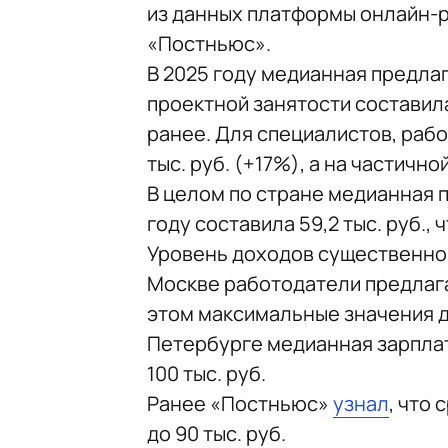
из данных платформы онлайн-р
«Постньюс».
В 2025 году медианная предла
проектной занятости составила
ранее. Для специалистов, раб
тыс. руб. (+17%), а на частично
В целом по стране медианная 
году составила 59,2 тыс. руб.,
Уровень доходов существенно р
Москве работодатели предлагал
этом максимальные значения до
Петербурге медианная зарплата
100 тыс. руб.
Ранее «Постньюс»
узнал
, что
до 90 тыс. руб.