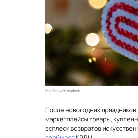
Ihor Frolov/Unsplash
После новогодних праздников 
маркетплейсы товары, купленн
всплеск возвратов искусствен
сообщает
KP.RU.