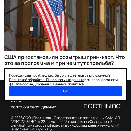
США приостановили розыгрыш грин-карт. Что
это за программа и при чем тут стрельба?
Посещая сайт postnews.ru, Вы соглашаетесь с приложенной
Политикой обработки Персональных данных
и с использованием
файлов cookie, указанных в данной политике.
ОК
спецпроекты
о нас
политика перс. данных
© 2026 ООО «Постньюс» |
Свидетельство о регистрации СМИ: ЭЛ
№ ФС 77–85757 от 22 августа 2023 года выдано Федеральной
службой по надзору в сфере связи, информационных технологий
и массовых коммуникаций