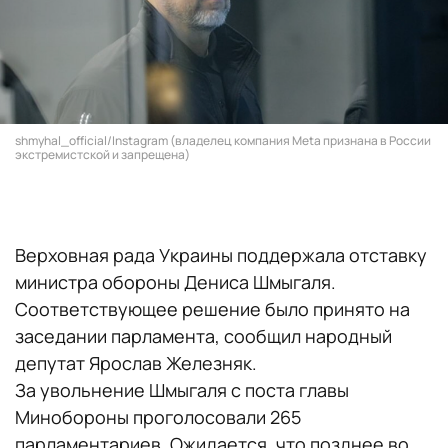
shmyhal_official/Instagram (владелец компания Meta признана в России
экстремистской и запрещена)
Верховная рада Украины поддержала отставку
министра обороны Дениса Шмыгаля.
Соответствующее решение было принято на
заседании парламента, сообщил народный
депутат Ярослав Железняк.
За увольнение Шмыгаля с поста главы
Минобороны проголосовали 265
парламентариев. Ожидается, что позднее во