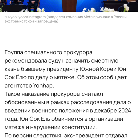
sukyeol.yoon/Instagram (владелец компания Meta признана в России
экстремистской и запрещена)
Группа специального прокурора
рекомендовала суду назначить смертную
казнь бывшему президенту Южной Кореи Юн
Сок Ёлю по делу о мятеже. Об этом сообщает
агентство Yonhap.
Такое наказание прокуроры считают
обоснованным в рамках расследования дела о
введении военного положения в декабре 2024
года. Юн Сок Ёль обвиняется в организации
мятежа и нарушении конституции.
По версии следствия, экс-президент отдавал