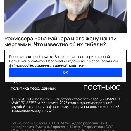
Режиссера Роба Райнера и его жену нашли
мертвыми. Что известно об их гибели?
Посещая сайт postnews.ru, Вы соглашаетесь с приложенной
Политикой обработки Персональных данных
и с использованием
файлов cookie, указанных в данной политике.
ОК
спецпроекты
о нас
политика перс. данных
© 2026 ООО «Постньюс» |
Свидетельство о регистрации СМИ: ЭЛ
№ ФС 77–85757 от 22 августа 2023 года выдано Федеральной
службой по надзору в сфере связи, информационных технологий
и массовых коммуникаций
Наименование издания: POSTNEWS,
Адрес редакции: 127015,
город Москва, Бумажный проезд, д. 14 стр. 2
Учредитель: ООО
«Постньюс»
Главный редактор: Чудин А.А.
Электронная почта