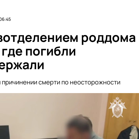
06:45
авотделением роддома
 где погибли
держали
и причинении смерти по неосторожности