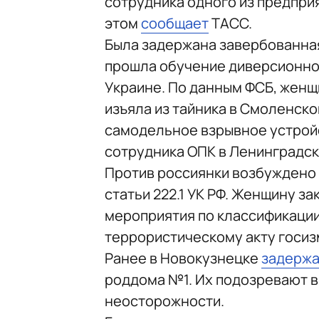
сотрудника одного из предпр
этом
сообщает
ТАСС.
Была задержана завербованная
прошла обучение диверсионно
Украине. По данным ФСБ, женщ
изъяла из тайника в Смоленск
самодельное взрывное устройс
сотрудника ОПК в Ленинградск
Против россиянки возбуждено у
статьи 222.1 УК РФ. Женщину з
мероприятия по классификации
террористическому акту госиз
Ранее в Новокузнецке
задерж
роддома №1. Их подозревают в
неосторожности.