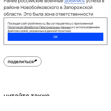
Ранее российские военные
добились
успеха в
районе Новобойковского в Запорожской
области. Это была зона ответственности
группировки «Днепр».
Посещая сайт postnews.ru, Вы соглашаетесь с приложенной
Свежие новости о ситуации в зоне
Политикой обработки Персональных данных
и с использованием
файлов cookie, указанных в данной политике.
специальной военной операции —
читайте в
ОК
разделе «СВО» на сайте «Постньюс»
поделиться
читайте также
сво