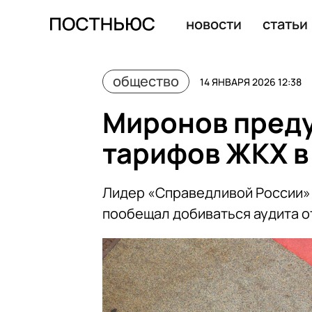
«Абзац»: подписки на сервисы обходятся россиянам в 1
новости
статьи
общество
14 ЯНВАРЯ 2026 12:38
Миронов преду
тарифов ЖКХ в
Лидер «Справедливой России»
пообещал добиваться аудита о