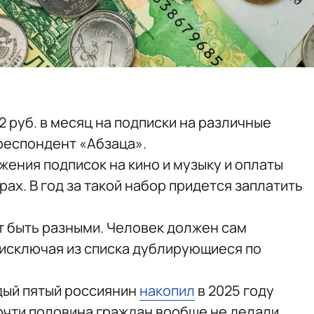
2 руб. в месяц на подписки на различные
еспондент «Абзаца».
жения подписок на кино и музыку и оплаты
х. В год за такой набор придется заплатить
т быть разными. Человек должен сам
 исключая из списка дублирующиеся по
ждый пятый россиянин
накопил
в 2025 году
почти половина граждан вообще не делали