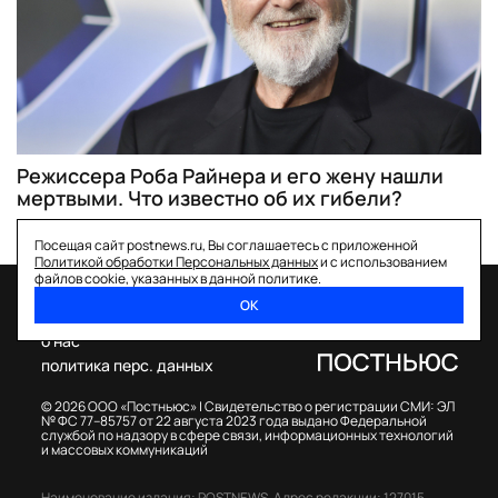
Режиссера Роба Райнера и его жену нашли
мертвыми. Что известно об их гибели?
Посещая сайт postnews.ru, Вы соглашаетесь с приложенной
Политикой обработки Персональных данных
и с использованием
файлов cookie, указанных в данной политике.
ОК
спецпроекты
о нас
политика перс. данных
© 2026 ООО «Постньюс» |
Свидетельство о регистрации СМИ: ЭЛ
№ ФС 77–85757 от 22 августа 2023 года выдано Федеральной
службой по надзору в сфере связи, информационных технологий
и массовых коммуникаций
Наименование издания: POSTNEWS,
Адрес редакции: 127015,