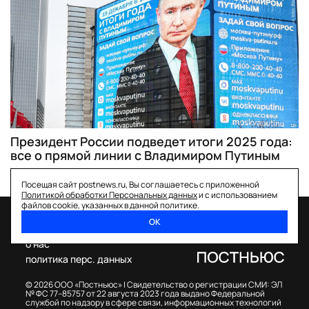
Президент России подведет итоги 2025 года:
все о прямой линии с Владимиром Путиным
Посещая сайт postnews.ru, Вы соглашаетесь с приложенной
Политикой обработки Персональных данных
и с использованием
файлов cookie, указанных в данной политике.
ОК
спецпроекты
о нас
политика перс. данных
© 2026 ООО «Постньюс» |
Свидетельство о регистрации СМИ: ЭЛ
№ ФС 77–85757 от 22 августа 2023 года выдано Федеральной
службой по надзору в сфере связи, информационных технологий