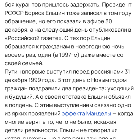
боя курантов пришлось задержать. Президент
РСФСР Бориса Ельцин тоже записал в том году
обращение, но его показали в эфире 30
декабря, а на следующий день опубликовали в
«Российской газете». С тех пор Ельцин
обращался к гражданам в новогоднюю ночь
восемь раз, один (в 1997-м) даже вместе со
своей семьей.
Путин впервые выступил перед россиянами 31
декабря 1999 года. В тот день с Новым годом
граждан поздравили два президента: уходящий
и будущий. А о своей отставке Ельцин объявил
в полдень. С этим выступлением связано одно
из ярких проявлений
эффекта Манделы
— когда
многие верят в то, чего не было, искажая
детали реальности. Ельцин не говорил «я
устал, я ухожу», но в его речи звучало «я