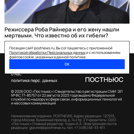
Режиссера Роба Райнера и его жену нашли
мертвыми. Что известно об их гибели?
Посещая сайт postnews.ru, Вы соглашаетесь с приложенной
Политикой обработки Персональных данных
и с использованием
файлов cookie, указанных в данной политике.
ОК
спецпроекты
о нас
политика перс. данных
© 2026 ООО «Постньюс» |
Свидетельство о регистрации СМИ: ЭЛ
№ ФС 77–85757 от 22 августа 2023 года выдано Федеральной
службой по надзору в сфере связи, информационных технологий
и массовых коммуникаций
Наименование издания: POSTNEWS,
Адрес редакции: 127015,
город Москва, Бумажный проезд, д. 14 стр. 2
Учредитель: ООО
«Постньюс»
Главный редактор: Чудин А.А.
Электронная почта
редакции:
glavred@postnews.ru
,
тел.
+7 (495) 66-33-811