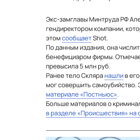
Экс-замглавы Минтруда РФ Ал
гендиректором компании, кото
этом
сообщает
Shot.
По данным издания, она числи
бенефициаром фирмы. Отмечает
превысила 5 млн руб.
Ранее тело Скляра
нашли
в его
мог совершить самоубийство. 
материале «Постньюс»
.
Больше материалов о кримина
в разделе «Происшествия» на 