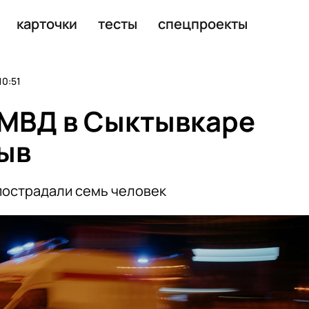
ндиректором своей компании
карточки
тесты
спецпроекты
10:51
и МВД в Сыктывкаре
ыв
пострадали семь человек