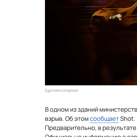
Egor Ivlev/Unsplash
В одном из зданий министерст
взрыв. Об этом
сообщает
Shot.
Предварительно, в результате
Официально информацию о взр