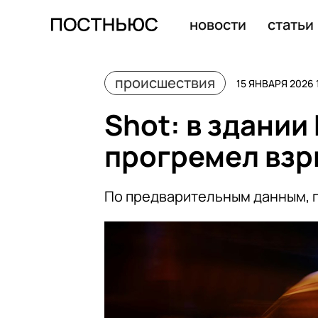
Shot: экс-замглавы Минтруда Скляр назначил жену ге
новости
статьи
происшествия
15 ЯНВАРЯ 2026 
Shot: в здани
прогремел взр
По предварительным данным, 