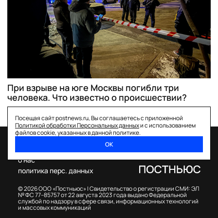
При взрыве на юге Москвы погибли три
человека. Что известно о происшествии?
Посещая сайт postnews.ru, Вы соглашаетесь с приложенной
Политикой обработки Персональных данных
и с использованием
файлов cookie, указанных в данной политике.
ОК
спецпроекты
о нас
политика перс. данных
© 2026 ООО «Постньюс» |
Свидетельство о регистрации СМИ: ЭЛ
№ ФС 77–85757 от 22 августа 2023 года выдано Федеральной
службой по надзору в сфере связи, информационных технологий
и массовых коммуникаций