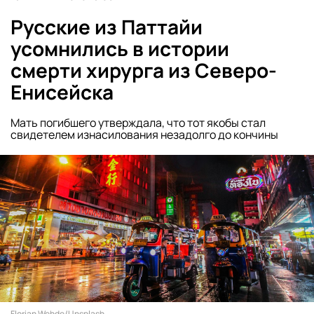
Русские из Паттайи
усомнились в истории
смерти хирурга из Северо-
Енисейска
Мать погибшего утверждала, что тот якобы стал
свидетелем изнасилования незадолго до кончины
Florian Wehde/Unsplash