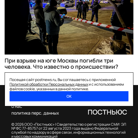
При взрыве на юге Москвы погибли три
человека. Что известно о происшествии?
Посещая сайт postnews.ru, Вы соглашаетесь с приложенной
Политикой обработки Персональных данных
и с использованием
файлов cookie, указанных в данной политике.
ОК
спецпроекты
о нас
политика перс. данных
© 2026 ООО «Постньюс» |
Свидетельство о регистрации СМИ: ЭЛ
№ ФС 77–85757 от 22 августа 2023 года выдано Федеральной
службой по надзору в сфере связи, информационных технологий
и массовых коммуникаций