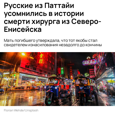
Русские из Паттайи
усомнились в истории
смерти хирурга из Северо-
Енисейска
Мать погибшего утверждала, что тот якобы стал
свидетелем изнасилования незадолго до кончины
Florian Wehde/Unsplash