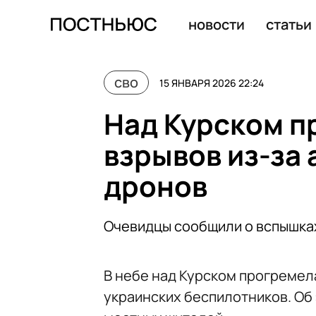
Силы ПВО сбили девять БПЛА над регионами России за
новости
статьи
сво
15 ЯНВАРЯ 2026 22:24
Над Курском п
взрывов из-за 
дронов
Очевидцы сообщили о вспышках
В небе над Курском прогремел
украинских беспилотников. Об