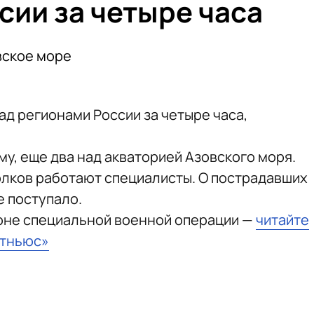
сии за четыре часа
вское море
ад регионами России за четыре часа,
му, еще два над акваторией Азовского моря.
олков работают специалисты. О пострадавших
 поступало.
зоне специальной военной операции —
читайте
стньюс»