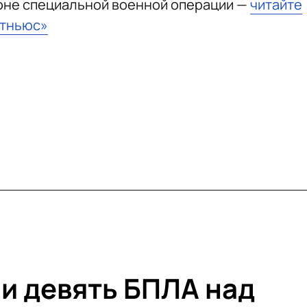
зоне специальной военной операции —
читайте
стньюс»
и девять БПЛА над