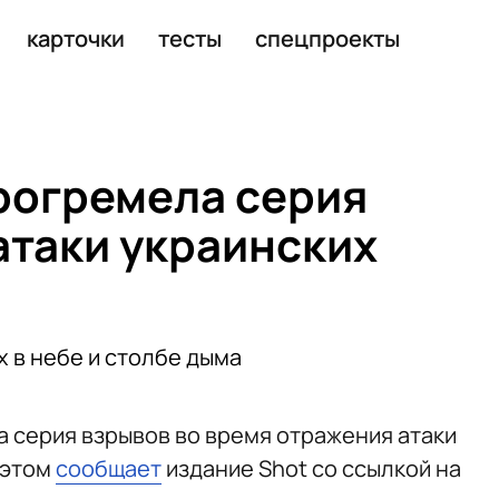
 четыре часа
карточки
тесты
спецпроекты
рогремела серия
атаки украинских
 в небе и столбе дыма
а серия взрывов во время отражения атаки
 этом
сообщает
издание Shot со ссылкой на