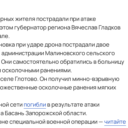
ирных жителя пострадали при атаке
 этом губернатор региона Вячеслав Гладков
але.
новка при ударе дрона пострадали двое
а администрации Малиновского сельского
 Они самостоятельно обратились в больницу
и осколочными ранениями.
 селе Глотово. Он получил минно-взрывную
множественные осколочные ранения мягких
ной сети
погибли
в результате атаки
ла Басань Запорожской области.
зоне специальной военной операции —
читайте