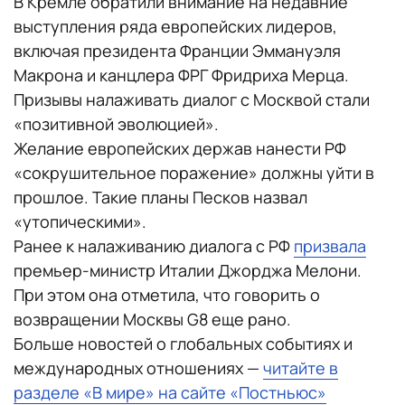
В Кремле обратили внимание на недавние
выступления ряда европейских лидеров,
включая президента Франции Эммануэля
Макрона и канцлера ФРГ Фридриха Мерца.
Призывы налаживать диалог с Москвой стали
«позитивной эволюцией».
Желание европейских держав нанести РФ
«сокрушительное поражение» должны уйти в
прошлое. Такие планы Песков назвал
«утопическими».
Ранее к налаживанию диалога с РФ
призвала
премьер-министр Италии Джорджа Мелони.
При этом она отметила, что говорить о
возвращении Москвы G8 еще рано.
Больше новостей о глобальных событиях и
международных отношениях —
читайте в
разделе «В мире» на сайте «Постньюс»