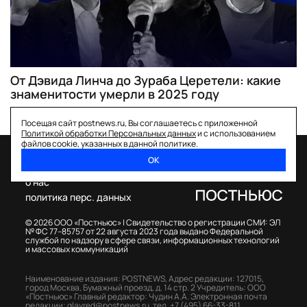
От Дэвида Линча до Зураба Церетели: какие
знаменитости умерли в 2025 году
Посещая сайт postnews.ru, Вы соглашаетесь с приложенной
Политикой обработки Персональных данных
и с использованием
файлов cookie, указанных в данной политике.
ОК
спецпроекты
о нас
политика перс. данных
© 2026 ООО «Постньюс» |
Свидетельство о регистрации СМИ: ЭЛ
№ ФС 77–85757 от 22 августа 2023 года выдано Федеральной
службой по надзору в сфере связи, информационных технологий
и массовых коммуникаций
Наименование издания: POSTNEWS,
Адрес редакции: 127015,
город Москва, Бумажный проезд, д. 14 стр. 2
Учредитель: ООО
«Постньюс»
Главный редактор: Чудин А.А.
Электронная почта
редакции:
glavred@postnews.ru
,
тел.
+7 (495) 66-33-811