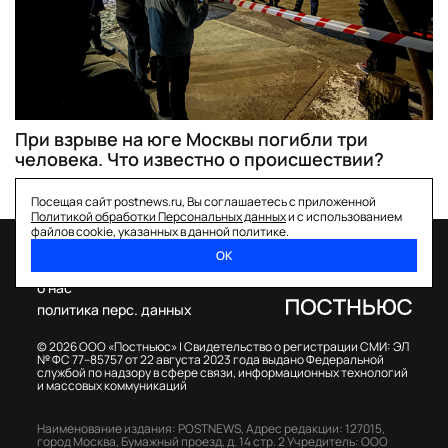
При взрыве на юге Москвы погибли три
человека. Что известно о происшествии?
Посещая сайт postnews.ru, Вы соглашаетесь с приложенной
Политикой обработки Персональных данных
и с использованием
файлов cookie, указанных в данной политике.
ОК
спецпроекты
о нас
политика перс. данных
© 2026 ООО «Постньюс» |
Свидетельство о регистрации СМИ: ЭЛ
№ ФС 77–85757 от 22 августа 2023 года выдано Федеральной
службой по надзору в сфере связи, информационных технологий
и массовых коммуникаций
Наименование издания: POSTNEWS,
Адрес редакции: 127015,
город Москва, Бумажный проезд, д. 14 стр. 2
Учредитель: ООО