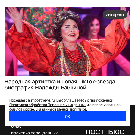
интернет
Народная артистка и новая TikTok-звезда:
биография Надежды Бабкиной
Посещая сайт postnews.ru, Вы соглашаетесь с приложенной
Политикой обработки Персональных данных
и с использованием
файлов cookie, указанных в данной политике.
ОК
спецпроекты
о нас
политика перс. данных