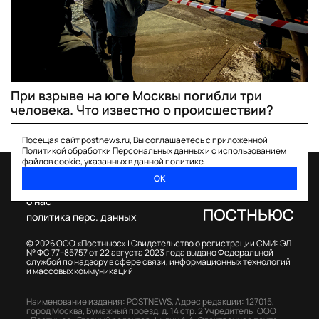
При взрыве на юге Москвы погибли три
человека. Что известно о происшествии?
Посещая сайт postnews.ru, Вы соглашаетесь с приложенной
Политикой обработки Персональных данных
и с использованием
файлов cookie, указанных в данной политике.
ОК
спецпроекты
о нас
политика перс. данных
© 2026 ООО «Постньюс» |
Свидетельство о регистрации СМИ: ЭЛ
№ ФС 77–85757 от 22 августа 2023 года выдано Федеральной
службой по надзору в сфере связи, информационных технологий
и массовых коммуникаций
Наименование издания: POSTNEWS,
Адрес редакции: 127015,
город Москва, Бумажный проезд, д. 14 стр. 2
Учредитель: ООО