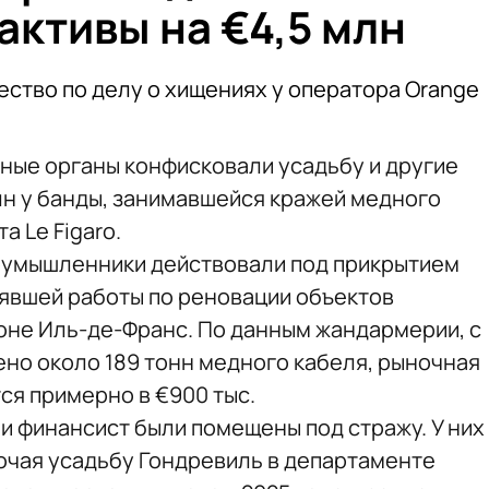
активы на €4,5 млн
ество по делу о хищениях у оператора Orange
ные органы конфисковали усадьбу и другие
лн у банды, занимавшейся кражей медного
а Le Figaro.
лоумышленники действовали под прикрытием
явшей работы по реновации объектов
ионе Иль-де-Франс. По данным жандармерии, с
ено около 189 тонн медного кабеля, рыночная
ся примерно в €900 тыс.
и финансист были помещены под стражу. У них
лючая усадьбу Гондревиль в департаменте