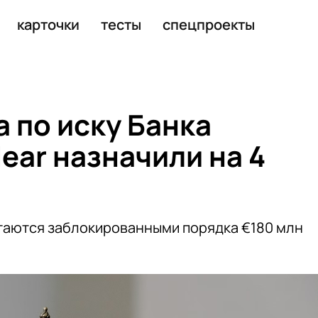
ивы на €4,5 млн
карточки
тесты
спецпроекты
 по иску Банка
lear назначили на 4
таются заблокированными порядка €180 млн