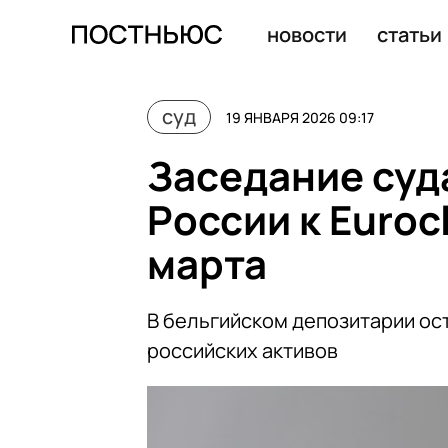
Во Франции у воров медного кабеля конфисковали акт
новости
статьи
суд
19 ЯНВАРЯ 2026 09:17
Заседание суда
России к Euroc
марта
В бельгийском депозитарии ос
российских активов