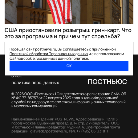
США приостановили розыгрыш грин-карт. Что
это за программа и при чем тут стрельба?
Посещая сайт postnews.ru, Вы соглашаетесь с приложенной
Политикой обработки Персональных данных
и с использованием
файлов cookie, указанных в данной политике.
ОК
спецпроекты
о нас
политика перс. данных
© 2026 ООО «Постньюс» |
Свидетельство о регистрации СМИ: ЭЛ
№ ФС 77–85757 от 22 августа 2023 года выдано Федеральной
службой по надзору в сфере связи, информационных технологий
и массовых коммуникаций
Наименование издания: POSTNEWS,
Адрес редакции: 127015,
город Москва, Бумажный проезд, д. 14 стр. 2
Учредитель: ООО
«Постньюс»
Главный редактор: Чудин А.А.
Электронная почта
редакции:
glavred@postnews.ru
,
тел.
+7 (495) 66-33-811