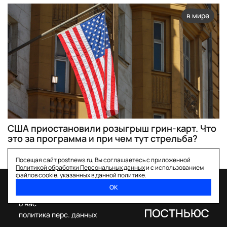
в мире
США приостановили розыгрыш грин-карт. Что
это за программа и при чем тут стрельба?
Посещая сайт postnews.ru, Вы соглашаетесь с приложенной
Политикой обработки Персональных данных
и с использованием
файлов cookie, указанных в данной политике.
ОК
спецпроекты
о нас
политика перс. данных