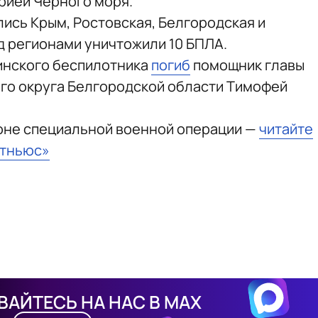
рией Черного моря.
лись Крым, Ростовская, Белгородская и
д регионами уничтожили 10 БПЛА.
аинского беспилотника
погиб
помощник главы
го округа Белгородской области Тимофей
зоне специальной военной операции —
читайте
стньюс»
АЙТЕСЬ НА НАС В MAX