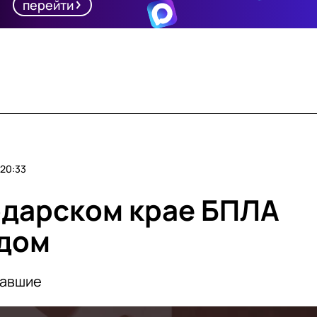
перейти
20:33
одарском крае БПЛА
 дом
давшие