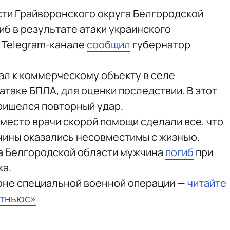
ти Грайворонского округа Белгородской
иб в результате атаки украинского
м Telegram-канале
сообщил
губернатор
ал к коммерческому объекту в селе
атаке БПЛА, для оценки последствии. В этот
пришелся повторный удар.
место врачи скорой помощи сделали все, что
жчины оказались несовместимы с жизнью.
а Белгородской области мужчина
погиб
при
ка.
зоне специальной военной операции —
читайте
стньюс»