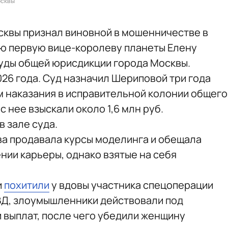
осквы
сквы признал виновной в мошенничестве в
ю первую вице-королеву планеты Елену
уды общей юрисдикции города Москвы.
26 года. Суд назначил Шериповой три года
 наказания в исправительной колонии общего
 нее взыскали около 1,6 млн руб.
 зале суда.
а продавала курсы моделинга и обещала
нии карьеры, однако взятые на себя
и
похитили
у вдовы участника спецоперации
ВД, злоумышленники действовали под
 выплат, после чего убедили женщину