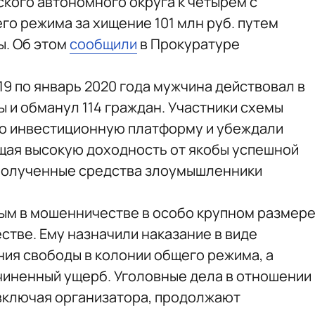
кого автономного округа к четырем с
го режима за хищение 101 млн руб. путем
ы. Об этом
сообщили
в Прокуратуре
019 по январь 2020 года мужчина действовал в
 и обманул 114 граждан. Участники схемы
ую инвестиционную платформу и убеждали
щая высокую доходность от якобы успешной
 Полученные средства злоумышленники
ым в мошенничестве в особо крупном размер
стве. Ему назначили наказание в виде
ния свободы в колонии общего режима, а
чиненный ущерб. Уголовные дела в отношении
 включая организатора, продолжают