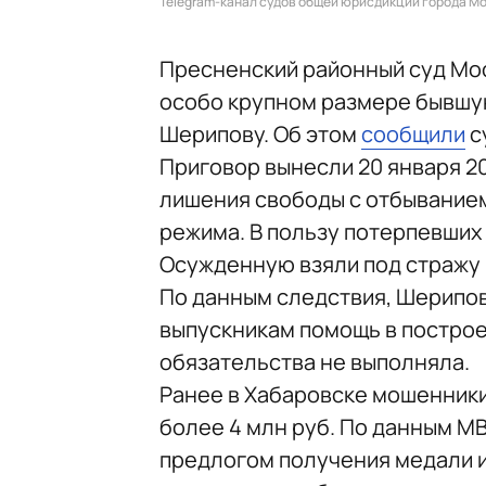
Telegram-канал судов общей юрисдикции города М
Пресненский районный суд Мо
особо крупном размере бывшу
Шерипову. Об этом
сообщили
с
Приговор вынесли 20 января 20
лишения свободы с отбыванием
режима. В пользу потерпевших с
Осужденную взяли под стражу в
По данным следствия, Шерипов
выпускникам помощь в построе
обязательства не выполняла.
Ранее в Хабаровске мошенник
более 4 млн руб. По данным М
предлогом получения медали и