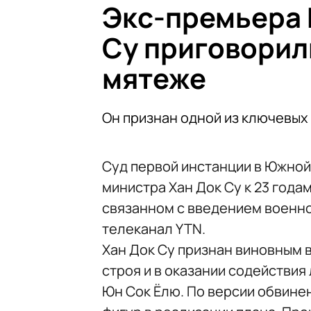
Экс-премьера 
Су приговорили
мятеже
Он признан одной из ключевых
Суд первой инстанции в Южной
министра Хан Док Су к 23 года
связанном с введением военно
телеканал YTN.
Хан Док Су признан виновным 
строя и в оказании содействи
Юн Сок Ёлю. По версии обвине