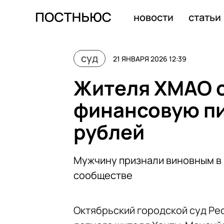
Бывшую первую вице-королеву планеты осудили за м
новости
статьи
суд
21 ЯНВАРЯ 2026 12:39
Жителя ХМАО ос
финансовую пи
рублей
Мужчину признали виновным в 
сообществе
Октябрьский городской суд Ре