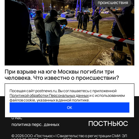
происшествия
При взрыве на юге Москвы погибли три
человека. Что известно о происшествии?
Посещая сайт postnews.ru, Вы соглашаетесь с приложенной
Политикой обработки Персональных данных
и с использованием
файлов cookie, указанных в данной политике.
ОК
спецпроекты
о нас
политика перс. данных
© 2026 ООО «Постньюс» |
Свидетельство о регистрации СМИ: ЭЛ