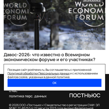
экономика
Давос-2026: что известно о Всемирном
экономическом форуме и его участниках?
Посещая сайт postnews.ru, Вы соглашаетесь с приложенной
Политикой обработки Персональных данных
и с использованием
файлов cookie, указанных в данной политике.
ОК
спецпроекты
о нас
политика перс. данных
© 2026 ООО «Постньюс» |
Свидетельство о регистрации СМИ: ЭЛ
№ ФС 77–85757 от 22 августа 2023 года выдано Федеральной