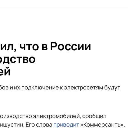
л, что в России
одство
ей
бов и их подключение к электросетям будут
роизводство электромобилей, сообщил
ишустин. Его слова
приводит
«Коммерсантъ».