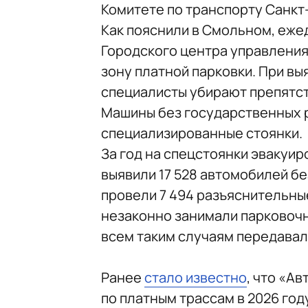
Комитете по транспорту Санкт
Как пояснили в Смольном, ежед
Городского центра управлени
зону платной парковки. При в
специалисты убирают препятст
Машины без государственных 
специализированные стоянки.
За год на спецстоянки эвакуир
выявили 17 528 автомобилей бе
провели 7 494 разъяснительны
незаконно занимали парковоч
всем таким случаям передавал
Ранее
стало известно
, что «А
по платным трассам в 2026 году