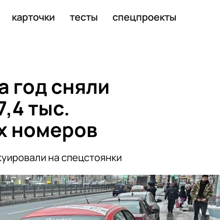
электромобилей
карточки
тесты
спецпроекты
а год сняли
7,4 тыс.
х номеров
куировали на спецстоянки