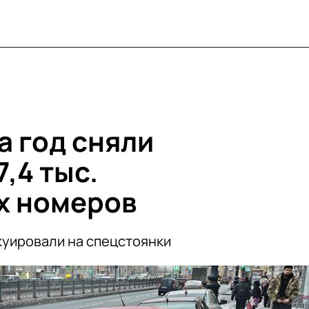
а год сняли
7,4 тыс.
х номеров
куировали на спецстоянки