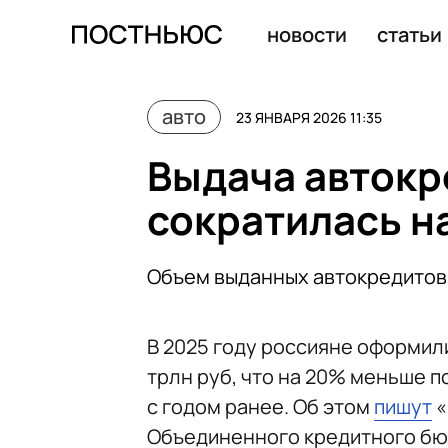
Никитин: беспилотные авто к 2027 году начнут возить
новости
статьи
авто
23 ЯНВАРЯ 2026 11:35
Выдача автокр
сократилась на
Объем выданных автокредитов 
В 2025 году россияне оформили
трлн руб, что на 20% меньше п
с годом ранее. Об этом
пишут
«
Объединенного кредитного бю