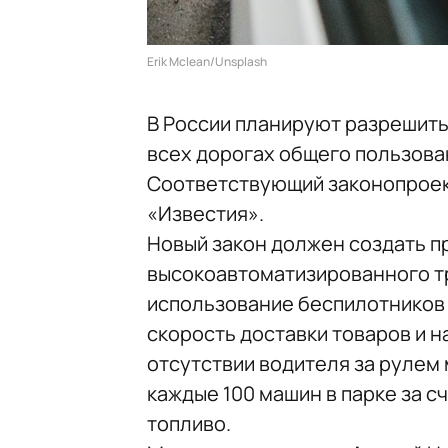
Erik Mclean/Unsplash
В России планируют разрешит
всех дорогах общего пользован
Соответствующий законопроек
«Известия».
Новый закон должен создать п
высокоавтоматизированного тр
использование беспилотников 
скорость доставки товаров и н
отсутствии водителя за рулем м
каждые 100 машин в парке за с
топливо.