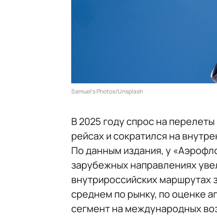
Samuel’s Photos/Unsplash
В 2025 году спрос на перелет
рейсах и сократился на внутре
По данным издания, у «Аэрофл
зарубежных направлениях увели
внутрироссийских маршрутах 
среднем по рынку, по оценке 
сегмент на международных воз