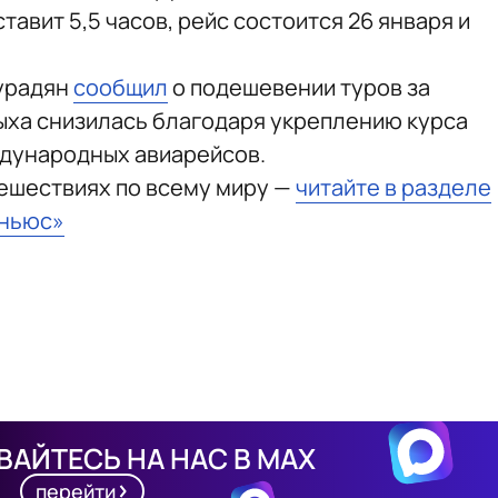
тавит 5,5 часов, рейс состоится 26 января и
урадян
сообщил
о подешевении туров за
дыха снизилась благодаря укреплению курса
ждународных авиарейсов.
тешествиях по всему миру —
читайте в разделе
тньюс»
АЙТЕСЬ НА НАС В MAX
перейти