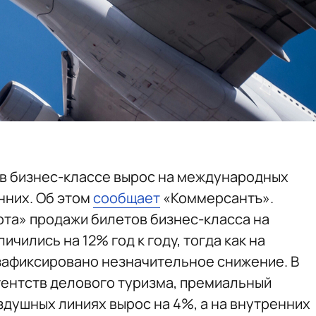
ы в бизнес-классе вырос на международных
нних. Об этом
сообщает
«Коммерсантъ».
ота» продажи билетов бизнес-класса на
чились на 12% год к году, тогда как на
зафиксировано незначительное снижение. В
агентств делового туризма, премиальный
душных линиях вырос на 4%, а на внутренних