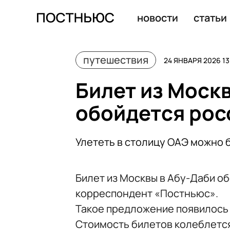
АТОР: стоимость комфортного отпуска для россиян сос
новости
статьи
путешествия
24 ЯНВАРЯ 2026 13
Билет из Моск
обойдется росс
Улететь в столицу ОАЭ можно б
Билет из Москвы в Абу-Даби об
корреспондент «Постньюс».
Такое предложение появилось 
Стоимость билетов колеблется о