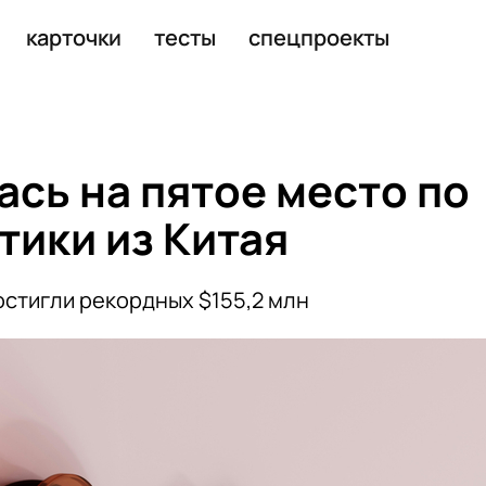
делки ЕС и Меркосур
карточки
тесты
спецпроекты
ась на пятое место по
тики из Китая
остигли рекордных $155,2 млн