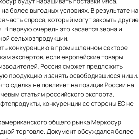
косур будут наращивать поставки мяса,
С на более выгодных условиях. В результате на
я часть спроса, который могут закрыть другие
я. В первую очередь это касается зерна и
ной сельхозпродукции.
ить конкуренцию в промышленном секторе
кам экспертов, если европейские товары
изводителей, Россия сможет предложить
ю продукцию и занять освободившиеся ниши.
что сделка не повлияет на позиции России на
чевым статьям российского экспорта,
ефтепродукты, конкуренции со стороны ЕС не
оамериканского общего рынка Меркосур
дной торговле. Документ обсуждался более