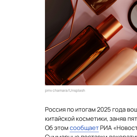
pmv chamara/Unsplash
Россия по итогам 2025 года в
китайской косметики, заняв пя
Об этом
сообщает
РИА «Новост
Суммарные поставки декоратив