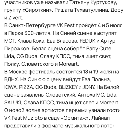
участников уже называли Татьяну Куртукову,
группу «Сироткин», Ришата Тухватуллина, Дору
и Zivert.
В Санкт-Петербурге VK Fest пройдёт 4 и 5 июля
в Парке 300-летия. На Синей сцене выступят
МОТ, Клава Кока, Ева Власова, FEDUK и Артур
Пирожков. Белая сцена соберёт Baby Cute,
Lida, OG Buda, Славу КПСС, тима ищет свет,
Полку, Словетского и Moreart.
В Москве фестиваль состоится 18 и 19 июля на
ВДНХ. На Синюю сцену выйдут Ева Польна,
IOWA, PIZZA, OG Buda, BLIZKEY и JONY. На Белой
сцене заявлены Словетский, Антоха МС, Lida,
SALUKI, Слава КПСС, тима ищет свет и Moreart.
О новой волне артистов первыми узнали гости
VK Fest Muzloto в саду «Эрмитаж». Лайнап
представили в формате музыкального лото: