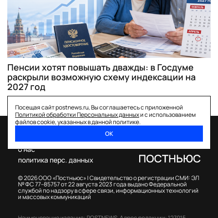
Пенсии хотят повышать дважды: в Госдуме
раскрыли возможную схему индексации на
2027 год
Посещая сайт postnews.ru, Вы соглашаетесь с приложенной
Политикой обработки Персональных данных
и с использованием
файлов cookie, указанных в данной политике.
ОК
спецпроекты
о нас
политика перс. данных
© 2026 ООО «Постньюс» |
Свидетельство о регистрации СМИ: ЭЛ
№ ФС 77–85757 от 22 августа 2023 года выдано Федеральной
службой по надзору в сфере связи, информационных технологий
и массовых коммуникаций
Наименование издания: POSTNEWS,
Адрес редакции: 127015,