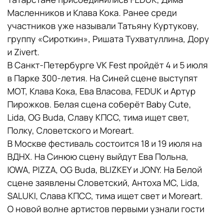
Масленников и Клава Кока. Ранее среди
участников уже называли Татьяну Куртукову,
группу «Сироткин», Ришата Тухватуллина, Дору
и Zivert.
В Санкт-Петербурге VK Fest пройдёт 4 и 5 июля
в Парке 300-летия. На Синей сцене выступят
МОТ, Клава Кока, Ева Власова, FEDUK и Артур
Пирожков. Белая сцена соберёт Baby Cute,
Lida, OG Buda, Славу КПСС, тима ищет свет,
Полку, Словетского и Moreart.
В Москве фестиваль состоится 18 и 19 июля на
ВДНХ. На Синюю сцену выйдут Ева Польна,
IOWA, PIZZA, OG Buda, BLIZKEY и JONY. На Белой
сцене заявлены Словетский, Антоха МС, Lida,
SALUKI, Слава КПСС, тима ищет свет и Moreart.
О новой волне артистов первыми узнали гости