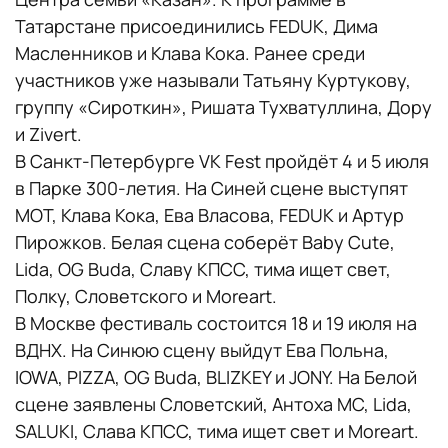
Татарстане присоединились FEDUK, Дима
Масленников и Клава Кока. Ранее среди
участников уже называли Татьяну Куртукову,
группу «Сироткин», Ришата Тухватуллина, Дору
и Zivert.
В Санкт-Петербурге VK Fest пройдёт 4 и 5 июля
в Парке 300-летия. На Синей сцене выступят
МОТ, Клава Кока, Ева Власова, FEDUK и Артур
Пирожков. Белая сцена соберёт Baby Cute,
Lida, OG Buda, Славу КПСС, тима ищет свет,
Полку, Словетского и Moreart.
В Москве фестиваль состоится 18 и 19 июля на
ВДНХ. На Синюю сцену выйдут Ева Польна,
IOWA, PIZZA, OG Buda, BLIZKEY и JONY. На Белой
сцене заявлены Словетский, Антоха МС, Lida,
SALUKI, Слава КПСС, тима ищет свет и Moreart.