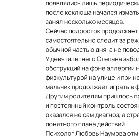
появлялись лишь периодически
после коклюша начался измат
занял несколько месяцев.
Сейчас подросток продолжает
самостоятельно следит за реж
обычной частью дня, а не пово
У девятилетнего Степана забо
обструкций на фоне аллергии н
физкультурой на улице и при 
мальчик продолжает играть в 
Другим родителям пришлось пр
и постоянный контроль состоя
оказался не сам диагноз, а ст
понятного плана действий.
Психолог Любовь Наумова отме