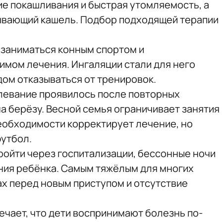
е покашливания и быстрая утомляемость, а
ывающий кашель. Подбор подходящей терапии
 заниматься конным спортом и
имом лечения. Ингаляции стали для него
дом отказываться от тренировок.
левание проявилось после повторных
а берёзу. Весной семья ограничивает занятия
необходимости корректирует лечение, но
футбол.
ойти через госпитализации, бессонные ночи
ния ребёнка. Самым тяжёлым для многих
рах перед новым приступом и отсутствие
чает, что дети воспринимают болезнь по-