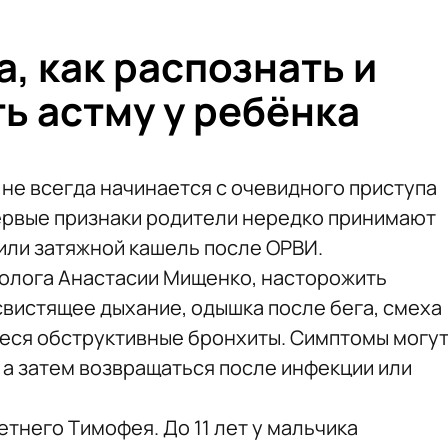
, как распознать и
ь астму у ребёнка
 не всегда начинается с очевидного приступа
ервые признаки родители нередко принимают
 или затяжной кашель после ОРВИ.
олога Анастасии Мищенко, насторожить
свистящее дыхание, одышка после бега, смеха
иеся обструктивные бронхиты. Симптомы могу
 а затем возвращаться после инфекции или
етнего Тимофея. До 11 лет у мальчика