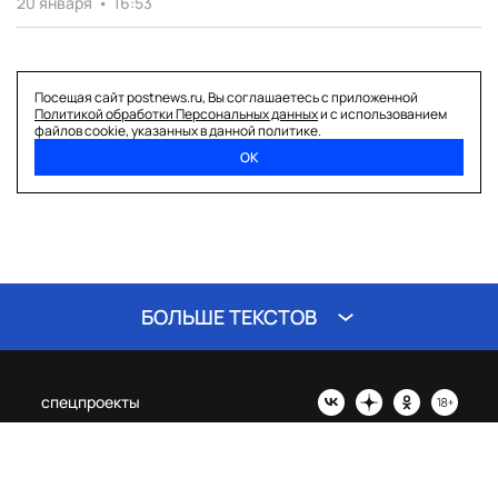
20 января
•
16:53
Посещая сайт postnews.ru, Вы соглашаетесь с приложенной
Политикой обработки Персональных данных
и с использованием
файлов cookie, указанных в данной политике.
ОК
БОЛЬШЕ ТЕКСТОВ
спецпроекты
о нас
политика перс. данных
© 2026 ООО «Постньюс» |
Свидетельство о регистрации СМИ: ЭЛ