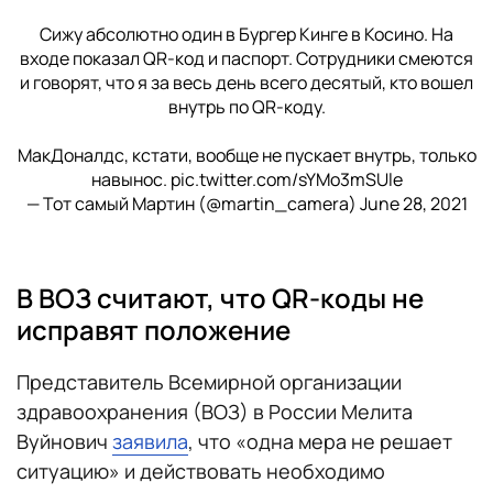
Сижу абсолютно один в Бургер Кинге в Косино. На
входе показал QR-код и паспорт. Сотрудники смеются
и говорят, что я за весь день всего десятый, кто вошел
внутрь по QR-коду.
МакДоналдс, кстати, вообще не пускает внутрь, только
навынос.
pic.twitter.com/sYMo3mSUle
— Тот самый Мартин (@martin_camera)
June 28, 2021
В ВОЗ считают, что QR-коды не
исправят положение
Представитель Всемирной организации
здравоохранения (ВОЗ) в России Мелита
Вуйнович
заявила
, что «одна мера не решает
ситуацию» и действовать необходимо