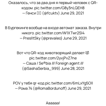
Оказалось, что за два дня я первый человек с QR-
кодом.
pic.twitter.com/G8y3nLQEH8
— Генси 🤸‍♂️ (@fcuktv)
June 29, 2021
В Бургекинге вообще на входе автомат заказа. Внутри
никого.
pic.twitter.com/W1XTwr2Sl4
— PreslItSky (@prevaleo)
June 29, 2021
Вот что QR-код животворящий делает 🤣
pic.twitter.com/2yvjPvZ7ne
— Саша / Se®bia /// Foreign agent ///
(@SashaSerbia_999)
June 28, 2021
POV у тебя qr-код
pic.twitter.com/6mLxYg5Oll
— Рома 74 (@RomaBordunoff)
June 29, 2021
Аааааа!