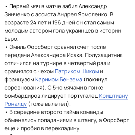
• Первый мяч в матче забил Александр
Зинченко с ассиста Андрея Ярмоленко. В
возрасте 24 лет и 196 дней он стал самым
молодым автором гола украинцев в истории
Евро.
• Эмиль Форсберг сравнял счет после
передачи Александера Исака. Полузащитник
отличился на турнире в четвертый раз и
сравнялся с чехом
Патриком Шиком
и
французом
Каримом Бензема
(покинул
соревнования). С 5-ю мячами в гонке
бомбардиров лидирует португалец
Криштиану
Роналду
(тоже вылетел).
• В середине второго тайма команды
обменялись попаданиями в штангу, а Форсберг
еще и пробил в перекладину.