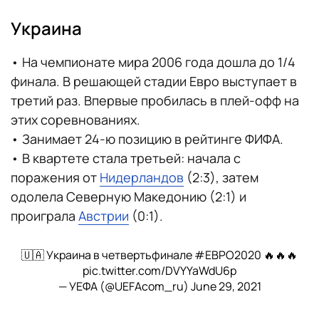
Украина
• На чемпионате мира 2006 года дошла до 1/4
финала. В решающей стадии Евро выступает в
третий раз. Впервые пробилась в плей-офф на
этих соревнованиях.
• Занимает 24-ю позицию в рейтинге ФИФА.
• В квартете стала третьей: начала с
поражения от
Нидерландов
(2:3), затем
одолела Северную Македонию (2:1) и
проиграла
Австрии
(0:1).
🇺🇦 Украина в четвертьфинале
#ЕВРО2020
🔥🔥🔥
pic.twitter.com/DVYYaWdU6p
— УЕФА (@UEFAcom_ru)
June 29, 2021