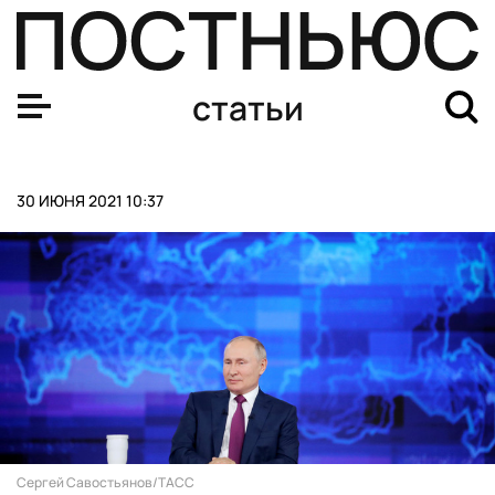
«POV: у тебя QR-код». Как выглядят бесковидные залы
статьи
30 ИЮНЯ 2021 10:37
Сергей Савостьянов/ТАСС