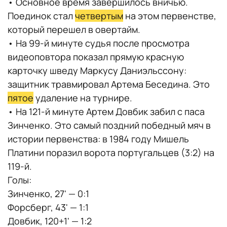
• Основное время завершилось вничью.
Поединок стал
четвертым
на этом первенстве,
который перешел в овертайм.
• На 99-й минуте судья после просмотра
видеоповтора показал прямую красную
карточку шведу Маркусу Даниэльссону:
защитник травмировал Артема Беседина. Это
пятое
удаление на турнире.
• На 121-й минуте Артем Довбик забил с паса
Зинченко. Это самый поздний победный мяч в
истории первенства: в 1984 году Мишель
Платини поразил ворота португальцев (3:2) на
119-й.
Голы:
Зинченко, 27' — 0:1
Форсберг, 43' — 1:1
Довбик, 120+1' — 1:2