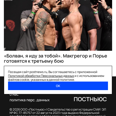
«Болван, я иду за тобой». Макгрегор и Порье
готовятся к третьему бою
Посещая сайт postnews.ru, Вы соглашаетесь с приложенной
Политикой обработки Персональных данных
и с использованием
файлов cookie, указанных в данной политике.
ОК
спецпроекты
о нас
политика перс. данных
© 2026 ООО «Постньюс» |
Свидетельство о регистрации СМИ: ЭЛ
№ ФС 77–85757 от 22 августа 2023 года выдано Федеральной