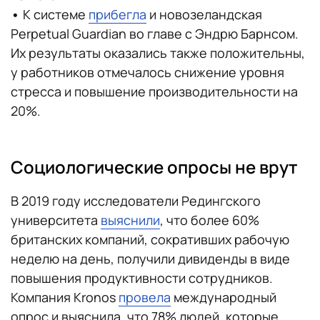
•
К системе
прибегла
и новозеландская
Perpetual Guardian во главе с Эндрю Барнсом.
Их результаты оказались также положительны,
у работников отмечалось снижение уровня
стресса и повышение производительности на
20%.
Социологические опросы не врут
В 2019 году исследователи Редингского
университета
выяснили
, что более 60%
британских компаний, сокративших рабочую
неделю на день, получили дивиденды в виде
повышения продуктивности сотрудников.
Компания Kronos
провела
международный
опрос и выяснила, что 78% людей, которые