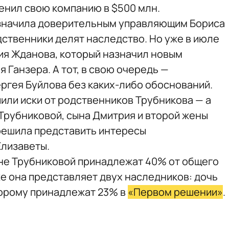
енил свою компанию в $500 млн.
азначила доверительным управляющим Бориса
дственники делят наследство. Но уже в июле
ия Жданова, который назначил новым
Ганзера. А тот, в свою очередь —
ргея Буйлова без каких-либо обоснований.
тупили иски от родственников Трубникова — а
Трубниковой, сына Дмитрия и второй жены
решила представить интересы
лизаветы.
рине Трубниковой принадлежат 40% от общего
же она представляет двух наследников: дочь
торому принадлежат 23% в
«Первом решении»
.