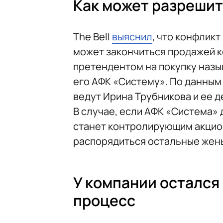
Как может разрешит
The Bell
выяснил
, что конфлик
может закончиться продажей к
претендентом на покупку наз
его АФК «Систему». По данным
ведут Ирина Трубникова и ее д
В случае, если АФК «Система» 
станет контролирующим акцион
распорядиться остальные жены
У компании остался
процесс