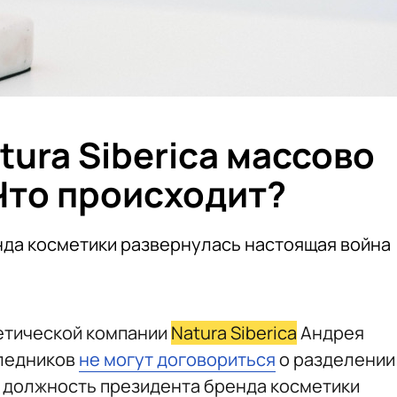
ura Siberica массово
Что происходит?
нда косметики развернулась настоящая война
етической компании
Natura Siberica
Андрея
следников
не могут договориться
о разделении
на должность президента бренда косметики