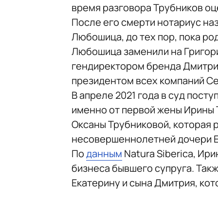
время разговора Трубников оц
После его смерти нотариус н
Любошица, до тех пор, пока ро
Любошица заменили на Григор
гендиректором бренда Дмитрия 
президентом всех компаний Се
​​В апреле 2021 года в суд пос
именно от первой жены Ирины 
Оксаны Трубниковой, которая 
несовершеннолетней дочери Е
По
данным
Natura Siberica, И
бизнеса бывшего супруга. Так
Екатерину и сына Дмитрия, ко