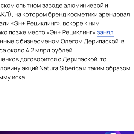
вском опытном заводе алюминиевой и
КЛ), на котором бренд косметики арендовал
али «Эн+ Рециклинг», вскоре к ним
ако позже место «Эн+ Рециклинг»
занял
анные с бизнесменом Олегом Дерипаской, в
ca около 4,2 млрд рублей.
шенков договорится с Дерипаской, то
овину акций Natura Siberica и таким образом
мму иска.