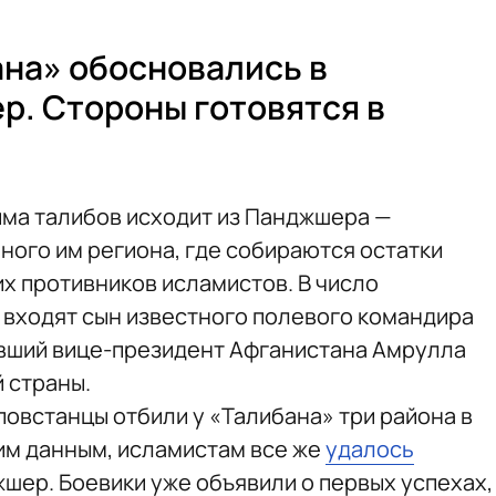
на» обосновались в
. Стороны готовятся в
има талибов исходит из Панджшера —
ого им региона, где собираются остатки
х противников исламистов. В число
входят сын известного полевого командира
вший вице-президент Афганистана Амрулла
 страны.
 повстанцы отбили у «Талибана» три района в
им данным, исламистам все же
удалось
жшер. Боевики уже объявили о первых успехах,