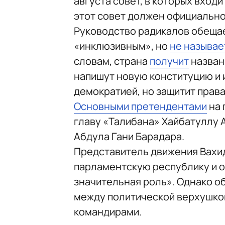
августа совет, в которых вход
этот совет должен официально
Руководство радикалов обещае
«инклюзивным», но
не называе
словам, страна
получит
назван
напишут новую конституцию и 
демократией, но защитит права
Основными претендентами
на 
главу «Талибана» Хайбатуллу 
Абдула Гани Барадара.
Представитель движения Вах
парламентскую республику и о
значительная роль». Однако 
между политической верхушко
командирами.