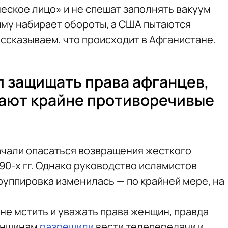
ское лицо» и не спешат заполнять вакуум
иму набирает обороты, а США пытаются
ассказываем, что происходит в Афганистане.
 защищать права афганцев,
пают крайне противоречивые
ачали опасаться возвращения жесткого
90-х гг. Однако руководство исламистов
группировка изменилась — по крайней мере, на
не мстить и уважать права женщин, правда
Женщинам
разрешили
вести телепередачи и