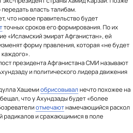
ит экс-президент страны Хамид Карзай. Позже
 передать власть талибам.
т, что новое правительство будет
т
точных сроков его формирования. По их
ие «Исламский эмират Афганистан», ей
изменят форму правления, которая «не будет
 каждого».
пост президента Афганистана СМИ называют
Ахундзаду и политического лидера движения
идулла Хашеми
обрисовывал
нечто похожее на
бещал, что у Ахундзады будет «более
обозреватели
отмечают
намечающийся раскол
й радикалов и сражающимися в поле