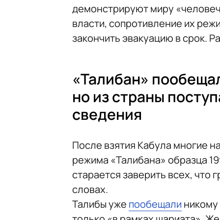
демонстрируют миру «человече
власти, сопротивление их реж
закончить эвакуацию в срок. Р
«Талибан» пообещал
но из страны посту
сведения
После взятия Кабула многие н
режима «Талибана» образца 19
старается заверить всех, что 
словах.
Талибы уже
пообещали
никому 
только «в рамках шариата». 