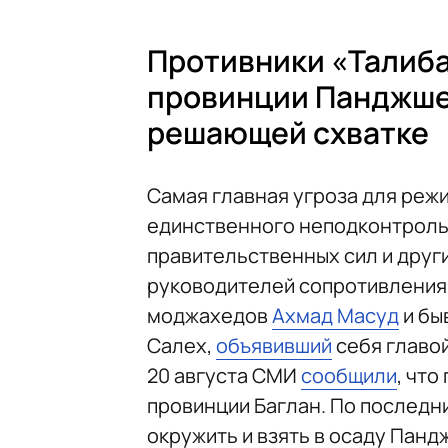
Противники «Талиба
провинции Панджшер
решающей схватке
Самая главная угроза для реж
единственного неподконтрольн
правительственных сил и други
руководителей сопротивления 
моджахедов
Ахмад Масуд
и бы
Салех,
объявивший
себя главой
20 августа СМИ
сообщили
, что
провинции Баглан. По последн
окружить и взять в осаду Панд