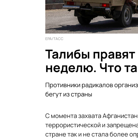
EPA/ТАСС
Талибы правят
неделю. Что т
Противники радикалов организ
бегут из страны
С момента захвата Афганистан
террористической и запрещена
стране так и не стала более 