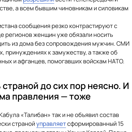
стве, а всем бывшим чиновникам и силовикам
истана сообщения резко контрастируют с
де регионов женщин уже обязали носить
дить из дома без сопровождения мужчин. СМИ
, принуждениях к замужеству, а также об
ных и афганцев, помогавших войскам НАТО.
 страной до сих пор неясно. И
рма правления — тоже
абула «Талибан» так и не объявил состав
ески страной
управляет
сформированный 15