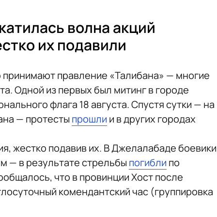
катилась волна акций
естко их подавили
о принимают правление «Талибана» — многие
та. Одной из первых был митинг в городе
ального флага 18 августа. Спустя сутки — на
ана — протесты
прошли
и в других городах
ия, жестко подавив их. В Джелалабаде боевики
м — в результате стрельбы
погибли
по
ообщалось, что в провинции Хост после
лосуточный комендантский час (группировка