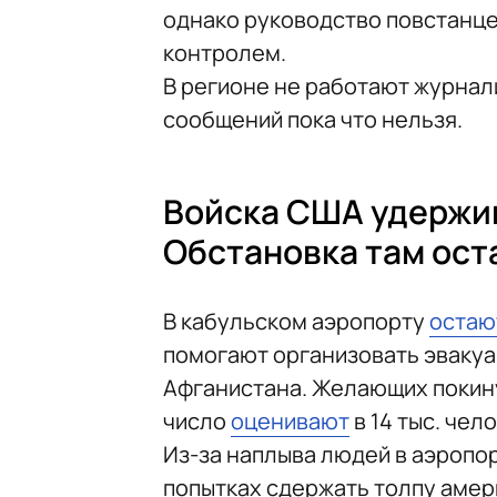
однако руководство повстанце
контролем.
В регионе не работают журнал
сообщений пока что нельзя.
Войска США удержив
Обстановка там ост
В кабульском аэропорту
остаю
помогают организовать эвакуа
Афганистана. Желающих покину
число
оценивают
в 14 тыс. чело
Из-за наплыва людей в аэропор
попытках сдержать толпу амер