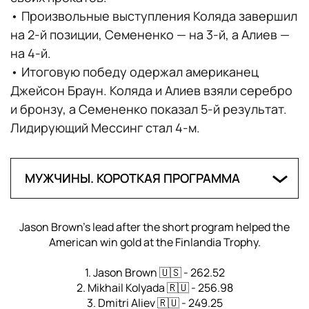
• Произвольные выступления Коляда завершил
11. Анника Хокке – Роберт Кункель
на 2-й позиции, Семененко — на 3-й, а Алиев —
(Германия) — 47,72
на 4-й.
• Итоговую победу одержал американец
12. Ника Осипова – Дмитрий Эпштейн
Джейсон Браун. Коляда и Алиев взяли серебро
(Нидерланды) — 46,29
и бронзу, а Семененко показал 5-й результат.
Лидирующий Мессинг стал 4-м.
13. Анастасия Вайпан-Лоу – Люк Дигби
(Великобритания) — 45,79
МУЖЧИНЫ. КОРОТКАЯ ПРОГРАММА
14. Богдана Лукашевич – Александр
1. Киган Мессинг (Канада) — 92,39 балла
Степанов (Белоруссия) — 43,88
Jason Brown's lead after the short program helped the
American win gold at the Finlandia Trophy.
2. Джейсон Браун (США) — 92,39
15. Милана Ваананен – Михаил Акулов
(Финляндия) — 38,01
1. Jason Brown 🇺🇸 - 262.52
3. Михаил Коляда (Россия) — 82,75
2. Mikhail Kolyada 🇷🇺 - 256.98
3. Dmitri Aliev 🇷🇺 - 249.25