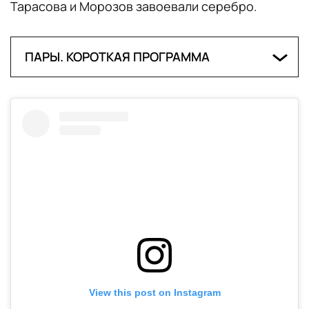
Тарасова и Морозов завоевали серебро.
ПАРЫ. КОРОТКАЯ ПРОГРАММА
1. Евгения Тарасова – Владимир Морозов
(Россия) — 78,33 балла
2. Анастасия Мишина – Александр
Галлямов (Россия) — 73,76
3. Ванесса Джеймс – Эрик Редфорд
(Канада) — 67,55
4. Лаура Баркеро – Марко Цандрон
(Испания) — 65,33
View this post on Instagram
5. Минерва Фабьен Хазе – Нолан Зеегерт