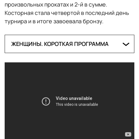
произвольных прокатах и 2-й в сумме.
Косторная стала четвертой в последний день
турнира и в итоге завоевала бронзу.
ЖЕНЩИНЫ. КОРОТКАЯ ПРОГРАММА
1. Елизавета Туктамышева (Россия) — 81,53
балла
2. Алена Косторная (Россия) — 78,61
3. Камила Валиева (Россия) — 74,93
4. Анастасия Губанова (Грузия) — 69,50
5. Луна Хендрикс (Бельгия) — 68,82