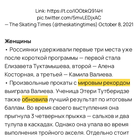
4. Николай Майоров (Швеция) — 81,48
Link:
https://t.co/IOObkQ914H
pic.twitter.com/5mvLEDjxAC
5. Дмитрий Алиев (Россия) — 78,28
— The Skating Times (@theskatingtimes)
October 8, 2021
6. Камден Пулкинен (США) — 75,51
Женщины
• Россиянки удерживали первые три места уже
7. Габриэле Франгипани (Италия) — 73,37
после короткой программы — первой стала
Елизавета Туктамышева, второй — Алена
8. Никита Старостин (Германия) — 70,20
Косторная, а третьей — Камила Валиева.
• Произвольные прокаты с
мировым рекордом
9. Арлет Леванди (Эстония) — 70,14
выиграла Валиева. Ученица Этери Тутберидзе
также
обновила
лучший результат по итоговым
10. Томас Лоренс Гуарино Сабате
баллам. Во время своего выступления она
(Испания) — 70,13
прыгнула 3 четверных прыжка — сальхов и два
тулупа в каскадах. Однако она упала во время
11. Евгений Семененко (Россия) — 69,63
выполнения тройного акселя. Отдельно стоит
...