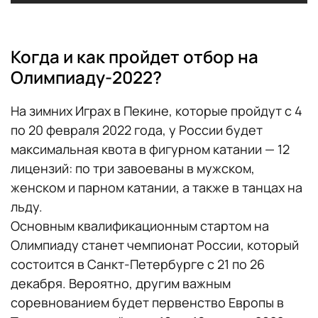
6. Карен Чен (США) — 67,50
Когда и как пройдет отбор на
7. Йенни Сааринен (Финляндия) — 67,05
Олимпиаду-2022?
8. Ева Лотта Киибус (Эстония) — 64,53
На зимних Играх в Пекине, которые пройдут с 4
по 20 февраля 2022 года, у России будет
9. Виктория Сафонова (Белоруссия) —
максимальная квота в фигурном катании — 12
64,26
лицензий: по три завоеваны в мужском,
женском и парном катании, а также в танцах на
10. Эмбер Гленн (США) — 60,76
льду.
Основным квалификационным стартом на
11. Николь Шотт (Германия) — 60,25
Олимпиаду станет чемпионат России, который
состоится в Санкт-Петербурге с 21 по 26
12. Маделин Скиза (Канада) — 59,29
декабря. Вероятно, другим важным
соревнованием будет первенство Европы в