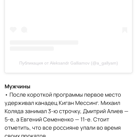
(Германия) — 65,19
6. Эшли Кэйн-Гриббл – Тимоти ЛеДюк
(США) — 64,98
7. Джессика-Ноэль Калаланг – Брайан
Джонсон (США) — 64,13
Публикация от Aleksandr Galliamov (@a_gallyam)
8. Кирстен Мур-Тауэрс – Майкл Маринаро
(Канада) — 61,60
Мужчины
• После короткой программы первое место
9. Елизавета Жук – Мартин Бидар (Чехия)
удерживал канадец Киган Мессинг. Михаил
— 48,36
Коляда занимал 3-ю строчку, Дмитрий Алиев —
5-е, а Евгений Семененко — 11-е. Стоит
10. Дорота Брода – Педро Бетегон Мартин
отметить, что все россияне упали во время
(Испания) — 47,94
своих прокатов.