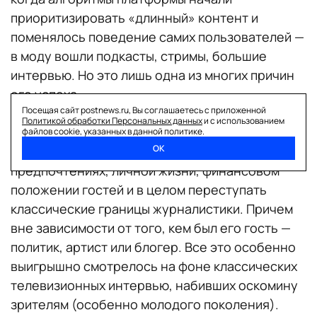
приоритизировать «длинный» контент и
поменялось поведение самих пользователей —
в моду вошли подкасты, стримы, большие
интервью. Но это лишь одна из многих причин
его успеха.
Посещая сайт postnews.ru, Вы соглашаетесь с приложенной
Главной фишкой Дудя стала прямолинейность и
Политикой обработки Персональных данных
и с использованием
раскованность в вопросах: журналист не
файлов cookie, указанных в данной политике.
ОК
стеснялся спрашивать о политических
предпочтениях, личной жизни, финансовом
положении гостей и в целом переступать
классические границы журналистики. Причем
вне зависимости от того, кем был его гость —
политик, артист или блогер. Все это особенно
выигрышно смотрелось на фоне классических
телевизионных интервью, набивших оскомину
зрителям (особенно молодого поколения).