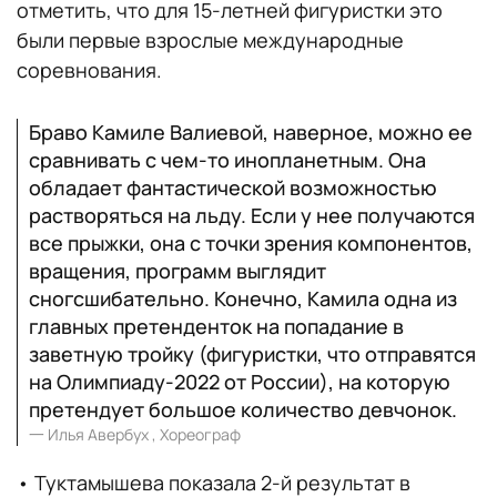
отметить, что для 15-летней фигуристки это
19. Маттео Риццо (Италия) — 62,57
были первые взрослые международные
соревнования.
Браво Камиле Валиевой, наверное, можно ее
сравнивать с чем-то инопланетным. Она
обладает фантастической возможностью
растворяться на льду. Если у нее получаются
все прыжки, она с точки зрения компонентов,
вращения, программ выглядит
сногсшибательно. Конечно, Камила одна из
главных претенденток на попадание в
заветную тройку (фигуристки, что отправятся
на Олимпиаду-2022 от России), на которую
претендует большое количество девчонок.
一
Илья Авербух , Хореограф
• Туктамышева показала 2-й результат в