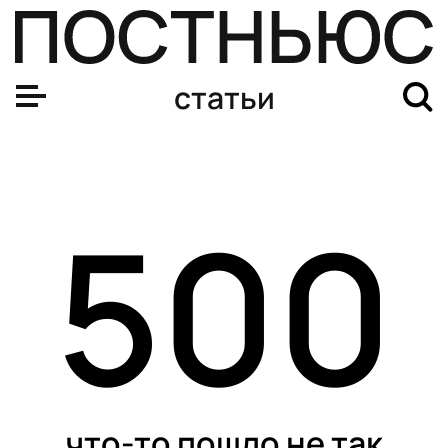
статьи
500
что-то пошло не так