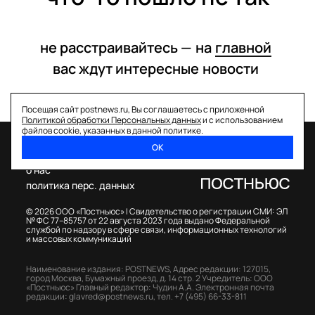
не расстраивайтесь —
на
главной
вас ждут интересные
новости
Посещая сайт postnews.ru, Вы соглашаетесь с приложенной
Политикой обработки Персональных данных
и с использованием
файлов cookie, указанных в данной политике.
ОК
спецпроекты
о нас
политика перс. данных
© 2026 ООО «Постньюс» |
Свидетельство о регистрации СМИ: ЭЛ
№ ФС 77–85757 от 22 августа 2023 года выдано Федеральной
службой по надзору в сфере связи, информационных технологий
и массовых коммуникаций
Наименование издания: POSTNEWS,
Адрес редакции: 127015,
город Москва, Бумажный проезд, д. 14 стр. 2
Учредитель: ООО
«Постньюс»
Главный редактор: Чудин А.А.
Электронная почта
редакции:
glavred@postnews.ru
,
тел.
+7 (495) 66-33-811