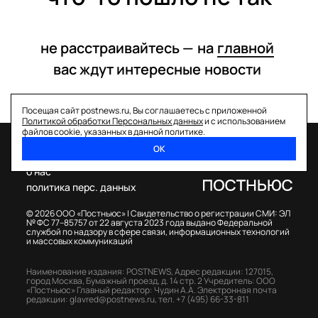
не расстраивайтесь —
на
главной
вас ждут интересные
новости
Посещая сайт postnews.ru, Вы соглашаетесь с приложенной
Политикой обработки Персональных данных
и с использованием
файлов cookie, указанных в данной политике.
ОК
спецпроекты
о нас
политика перс. данных
© 2026 ООО «Постньюс» |
Свидетельство о регистрации СМИ: ЭЛ
№ ФС 77–85757 от 22 августа 2023 года выдано Федеральной
службой по надзору в сфере связи, информационных технологий
и массовых коммуникаций
Наименование издания: POSTNEWS,
Адрес редакции: 127015,
город Москва, Бумажный проезд, д. 14 стр. 2
Учредитель: ООО
«Постньюс»
Главный редактор: Чудин А.А.
Электронная почта
редакции:
glavred@postnews.ru
,
тел.
+7 (495) 66-33-811