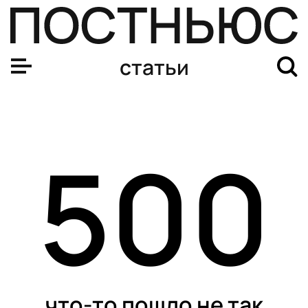
статьи
500
что-то пошло не так