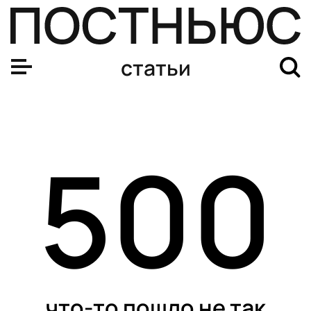
статьи
500
что-то пошло не так