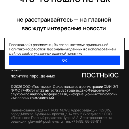
не расстраивайтесь —
на
главной
вас ждут интересные
новости
Посещая сайт postnews.ru, Вы соглашаетесь с приложенной
Политикой обработки Персональных данных
и с использованием
файлов cookie, указанных в данной политике.
ОК
спецпроекты
о нас
политика перс. данных
© 2026 ООО «Постньюс» |
Свидетельство о регистрации СМИ: ЭЛ
№ ФС 77–85757 от 22 августа 2023 года выдано Федеральной
службой по надзору в сфере связи, информационных технологий
и массовых коммуникаций
Наименование издания: POSTNEWS,
Адрес редакции: 127015,
город Москва, Бумажный проезд, д. 14 стр. 2
Учредитель: ООО
«Постньюс»
Главный редактор: Чудин А.А.
Электронная почта
редакции:
glavred@postnews.ru
,
тел.
+7 (495) 66-33-811