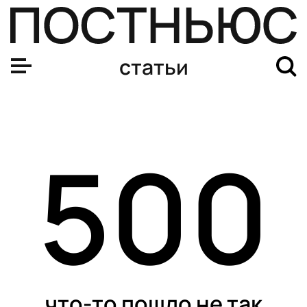
статьи
500
что-то пошло не так