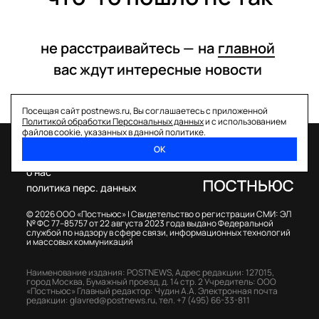
не расстраивайтесь —
на
главной
вас ждут интересные
новости
Посещая сайт postnews.ru, Вы соглашаетесь с приложенной
Политикой обработки Персональных данных
и с использованием
файлов cookie, указанных в данной политике.
ОК
спецпроекты
о нас
политика перс. данных
© 2026 ООО «Постньюс» |
Свидетельство о регистрации СМИ: ЭЛ
№ ФС 77–85757 от 22 августа 2023 года выдано Федеральной
службой по надзору в сфере связи, информационных технологий
и массовых коммуникаций
Наименование издания: POSTNEWS,
Адрес редакции: 127015,
город Москва, Бумажный проезд, д. 14 стр. 2
Учредитель: ООО
«Постньюс»
Главный редактор: Чудин А.А.
Электронная почта
редакции:
glavred@postnews.ru
,
тел.
+7 (495) 66-33-811