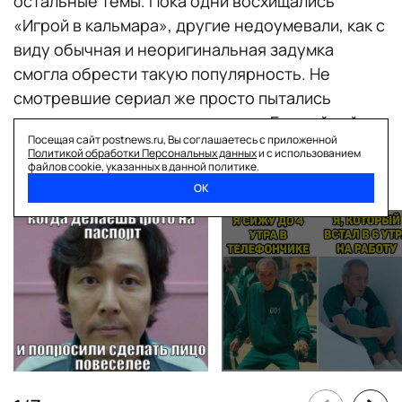
остальные темы. Пока одни восхищались
«Игрой в кальмара», другие недоумевали, как с
виду обычная и неоригинальная задумка
смогла обрести такую популярность. Не
смотревшие сериал же просто пытались
угадать его сюжет по названию. Бурный хайп
Посещая сайт postnews.ru, Вы соглашаетесь с приложенной
оставил в интернете заметный след — конечно
Политикой обработки Персональных данных
и с использованием
файлов cookie, указанных в данной политике.
же, в виде кучи мемов.
ОК