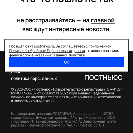
не расстраивайтесь —
на
главной
вас ждут интересные
новости
Посещая сайт postnews.ru, Вы соглашаетесь с приложенной
Политикой обработки Персональных данных
и с использованием
файлов cookie, указанных в данной политике.
ОК
спецпроекты
о нас
политика перс. данных
© 2026 ООО «Постньюс» |
Свидетельство о регистрации СМИ: ЭЛ
№ ФС 77–85757 от 22 августа 2023 года выдано Федеральной
службой по надзору в сфере связи, информационных технологий
и массовых коммуникаций
Наименование издания: POSTNEWS,
Адрес редакции: 127015,
город Москва, Бумажный проезд, д. 14 стр. 2
Учредитель: ООО
«Постньюс»
Главный редактор: Чудин А.А.
Электронная почта
редакции:
glavred@postnews.ru
,
тел.
+7 (495) 66-33-811