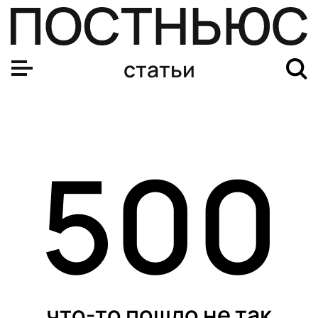
статьи
500
что-то пошло не так